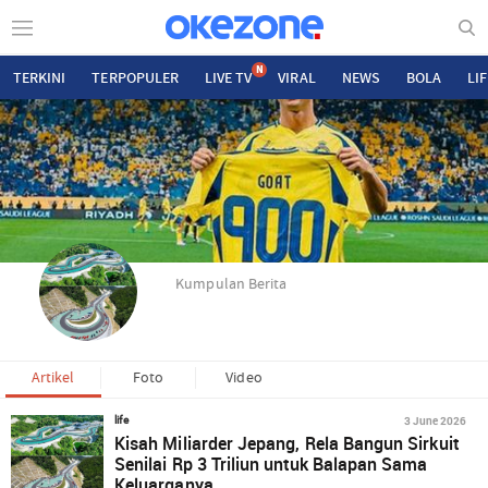
N
TERKINI
TERPOPULER
LIVE TV
VIRAL
NEWS
BOLA
LI
Kumpulan Berita
Artikel
Foto
Video
3 June 2026
life
Kisah Miliarder Jepang, Rela Bangun Sirkuit
Senilai Rp 3 Triliun untuk Balapan Sama
Keluarganya