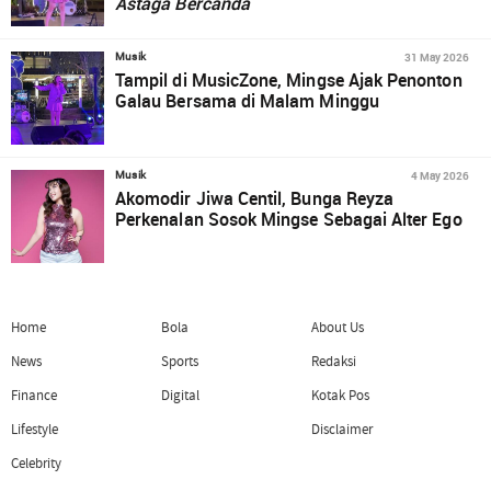
Astaga Bercanda
31 May 2026
Musik
Tampil di MusicZone, Mingse Ajak Penonton
Galau Bersama di Malam Minggu
4 May 2026
Musik
Akomodir Jiwa Centil, Bunga Reyza
Perkenalan Sosok Mingse Sebagai Alter Ego
Home
Bola
About Us
News
Sports
Redaksi
Finance
Digital
Kotak Pos
Lifestyle
Disclaimer
Celebrity