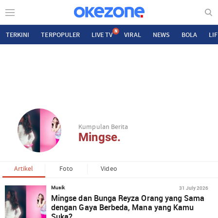
N
TERKINI
TERPOPULER
LIVE TV
VIRAL
NEWS
BOLA
LI
Kumpulan Berita
Mingse.
Artikel
Foto
Video
31 July 2026
Musik
Mingse dan Bunga Reyza Orang yang Sama
dengan Gaya Berbeda, Mana yang Kamu
Suka?