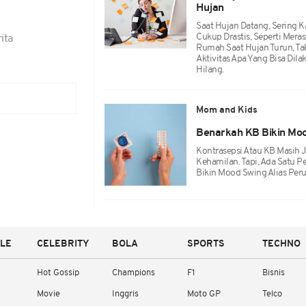
Hujan
Saat Hujan Datang, Sering K
Cukup Drastis, Seperti Meras
ita
Rumah Saat Hujan Turun, T
Aktivitas Apa Yang Bisa Dil
Hilang.
Mom and Kids
Benarkah KB Bikin Moo
Kontrasepsi Atau KB Masih
Kehamilan. Tapi, Ada Satu P
Bikin Mood Swing Alias Per
YLE
CELEBRITY
BOLA
SPORTS
TECHNO
Hot Gossip
Champions
F1
Bisnis
Movie
Inggris
Moto GP
Telco