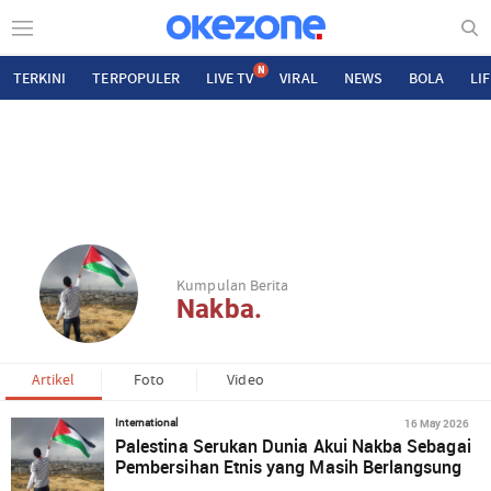
N
TERKINI
TERPOPULER
LIVE TV
VIRAL
NEWS
BOLA
LI
Kumpulan Berita
Nakba.
Artikel
Foto
Video
16 May 2026
International
Palestina Serukan Dunia Akui Nakba Sebagai
Pembersihan Etnis yang Masih Berlangsung