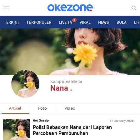
N
TERKINI
TERPOPULER
LIVE TV
VIRAL
NEWS
BOLA
LI
Kumpulan Berita
Nana .
Artikel
Foto
Video
17 January 2026
Hot Gossip
Polisi Bebaskan Nana dari Laporan
Percobaan Pembunuhan