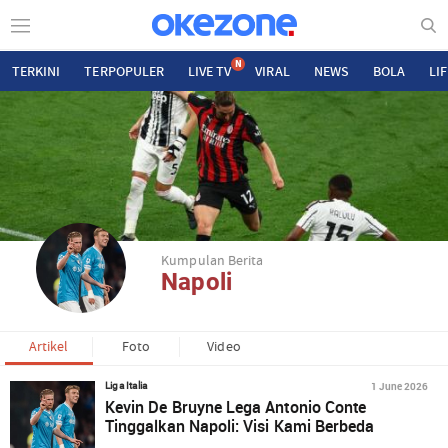
N
TERKINI
TERPOPULER
LIVE TV
VIRAL
NEWS
BOLA
LI
Kumpulan Berita
Napoli
Artikel
Foto
Video
1 June 2026
Liga Italia
Kevin De Bruyne Lega Antonio Conte
Tinggalkan Napoli: Visi Kami Berbeda