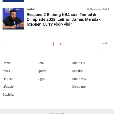
28 November 2025
Basket
Respons 2 Bintang NBA soal Tampil di
Olimpiade 2028: LeBron James Menolak,
Stephen Curry Pikir-Pikir
1
2
Home
Bola
About Us
News
Sports
Redaksi
Finance
Digital
Kotak Pos
Lifestyle
Disclaimer
Celebrity