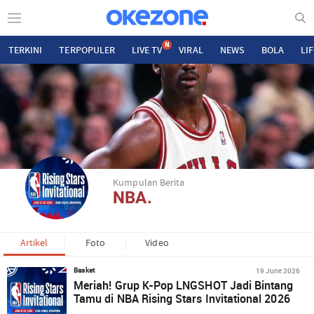
N
TERKINI
TERPOPULER
LIVE TV
VIRAL
NEWS
BOLA
LI
Kumpulan Berita
NBA.
Artikel
Foto
Video
19 June 2026
Basket
Meriah! Grup K-Pop LNGSHOT Jadi Bintang
Tamu di NBA Rising Stars Invitational 2026