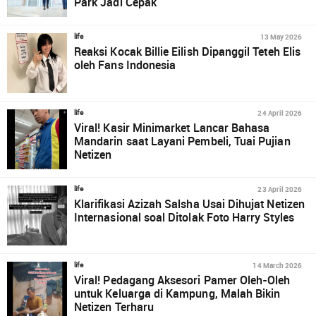
Park Jadi Cepak
13 May 2026
life
Reaksi Kocak Billie Eilish Dipanggil Teteh Elis
oleh Fans Indonesia
24 April 2026
life
Viral! Kasir Minimarket Lancar Bahasa
Mandarin saat Layani Pembeli, Tuai Pujian
Netizen
23 April 2026
life
Klarifikasi Azizah Salsha Usai Dihujat Netizen
Internasional soal Ditolak Foto Harry Styles
14 March 2026
life
Viral! Pedagang Aksesori Pamer Oleh-Oleh
untuk Keluarga di Kampung, Malah Bikin
Netizen Terharu