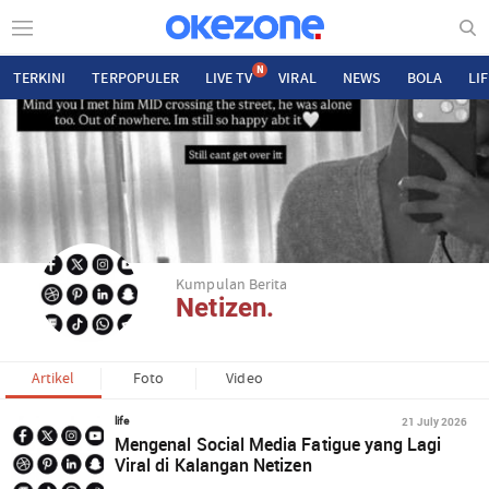
N
TERKINI
TERPOPULER
LIVE TV
VIRAL
NEWS
BOLA
LI
Kumpulan Berita
Netizen.
Artikel
Foto
Video
21 July 2026
life
Mengenal Social Media Fatigue yang Lagi
Viral di Kalangan Netizen