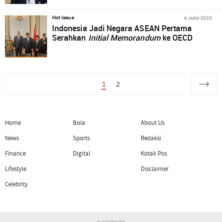
4 June 2025
Hot Issue
Indonesia Jadi Negara ASEAN Pertama
Serahkan
Initial Memorandum
ke OECD
1
2
Home
Bola
About Us
News
Sports
Redaksi
Finance
Digital
Kotak Pos
Lifestyle
Disclaimer
Celebrity