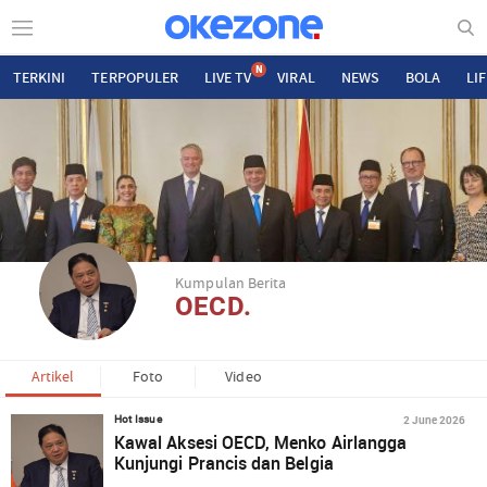
N
TERKINI
TERPOPULER
LIVE TV
VIRAL
NEWS
BOLA
LI
Kumpulan Berita
OECD.
Artikel
Foto
Video
2 June 2026
Hot Issue
Kawal Aksesi OECD, Menko Airlangga
Kunjungi Prancis dan Belgia