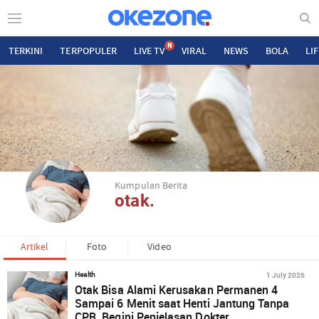
N
TERKINI
TERPOPULER
LIVE TV
VIRAL
NEWS
BOLA
LI
Kumpulan Berita
otak.
Artikel
Foto
Video
1 July 2026
Health
Otak Bisa Alami Kerusakan Permanen 4
Sampai 6 Menit saat Henti Jantung Tanpa
CPR, Begini Penjelasan Dokter