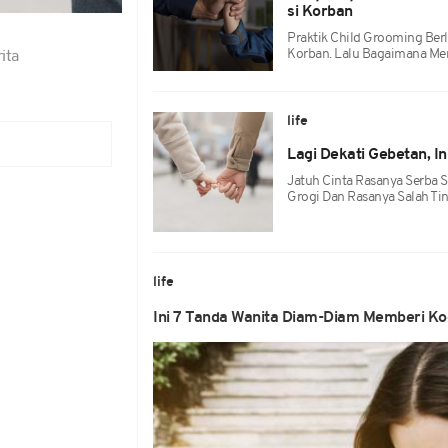
si Korban
Praktik Child Grooming Berl
Korban. Lalu Bagaimana Me
ita
life
Lagi Dekati Gebetan, I
Jatuh Cinta Rasanya Serba S
Grogi Dan Rasanya Salah Ti
life
Ini 7 Tanda Wanita Diam-Diam Memberi Ko