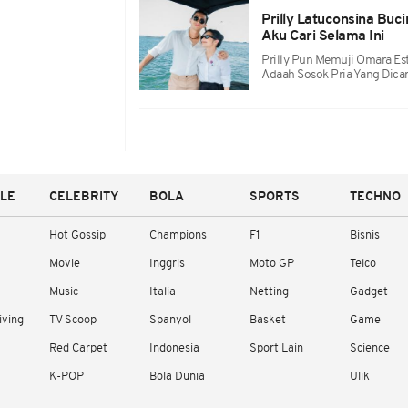
Prilly Latuconsina Buc
Aku Cari Selama Ini
Prilly Pun Memuji Omara Es
Adaah Sosok Pria Yang Dicar
YLE
CELEBRITY
BOLA
SPORTS
TECHNO
Hot Gossip
Champions
F1
Bisnis
Movie
Inggris
Moto GP
Telco
Music
Italia
Netting
Gadget
iving
TV Scoop
Spanyol
Basket
Game
Red Carpet
Indonesia
Sport Lain
Science
K-POP
Bola Dunia
Ulik