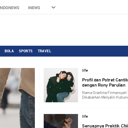
INDONEWS
INEWS
BOLA
SPORTS
TRAVEL
life
Profil dan Potret Cant
dengan Rony Parulian
Nama Gisellma Firmansyah T
Dikabarkan Menjalin Hubun
life
Senyapnya Praktik
Chi