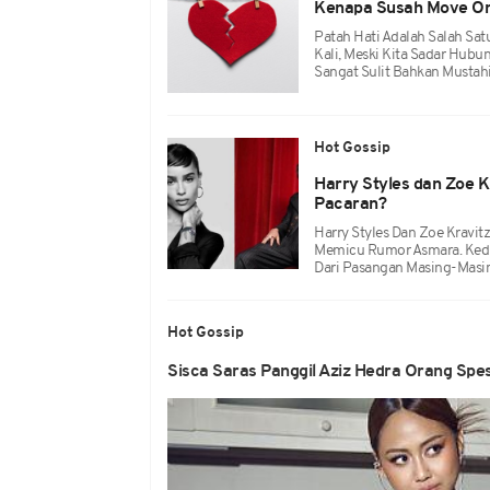
Kenapa Susah Move On 
Patah Hati Adalah Salah Sa
Kali, Meski Kita Sadar Hubu
Sangat Sulit Bahkan Mustahi
Hot Gossip
Harry Styles dan Zoe 
Pacaran?
Harry Styles Dan Zoe Kravit
Memicu Rumor Asmara. Kedua
Dari Pasangan Masing-Masin
Hot Gossip
Sisca Saras Panggil Aziz Hedra Orang Spes