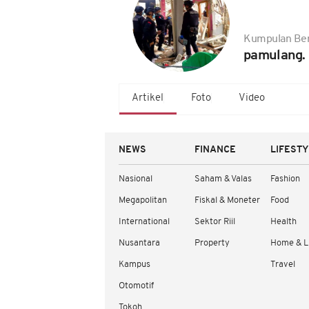
Kumpulan Ber
pamulang.
Artikel
Foto
Video
NEWS
FINANCE
LIFEST
Nasional
Saham & Valas
Fashion
Megapolitan
Fiskal & Moneter
Food
International
Sektor Riil
Health
Nusantara
Property
Home & L
Kampus
Travel
Otomotif
Tokoh