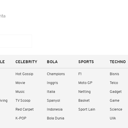
ita
YLE
CELEBRITY
BOLA
SPORTS
TECHNO
Hot Gossip
Champions
F1
Bisnis
Movie
Inggris
Moto GP
Telco
Music
Italia
Netting
Gadget
iving
TV Scoop
Spanyol
Basket
Game
Red Carpet
Indonesia
Sport Lain
Science
K-POP
Bola Dunia
Ulik