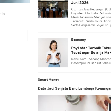
Juni 2026
Otoritas Jasa Keuangan (OJ
Paylater Di Industri Perban
ita
Meski Tecermin Adanya Din
Tersebut. Penilaian Ini Did
Serta Pergeseran Gaya Hidu
Economy
PayLater Terbaik Tahun
Tepat agar Belanja Ma
Kalau Kamu Sedang Mencari
Beberapa Hal Berikut Sebel
Smart Money
Data Jadi Senjata Baru Lembaga Keuangan