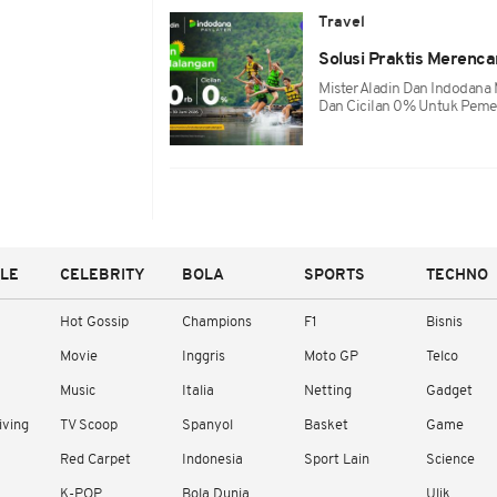
Travel
Solusi Praktis Merenc
Mister Aladin Dan Indodan
Dan Cicilan 0% Untuk Peme
YLE
CELEBRITY
BOLA
SPORTS
TECHNO
Hot Gossip
Champions
F1
Bisnis
Movie
Inggris
Moto GP
Telco
Music
Italia
Netting
Gadget
iving
TV Scoop
Spanyol
Basket
Game
Red Carpet
Indonesia
Sport Lain
Science
K-POP
Bola Dunia
Ulik