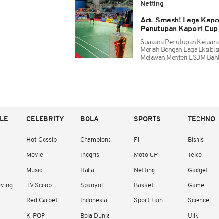
Netting
Adu Smash! Laga Kapol
Penutupan Kapolri Cu
Suasana Penutupan Kejuara
Meriah Dengan Laga Eksibisi
Melawan Menteri ESDM Bahli
YLE
CELEBRITY
BOLA
SPORTS
TECHNO
Hot Gossip
Champions
F1
Bisnis
Movie
Inggris
Moto GP
Telco
Music
Italia
Netting
Gadget
iving
TV Scoop
Spanyol
Basket
Game
Red Carpet
Indonesia
Sport Lain
Science
K-POP
Bola Dunia
Ulik