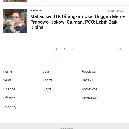
10 May 2025
Nasional
Mahasiswi ITB Ditangkap Usai Unggah Meme
Prabowo-Jokowi Ciuman, PCO: Lebih Baik
Dibina
1
2
3
Home
Bola
About Us
News
Sports
Redaksi
Finance
Digital
Kotak Pos
Lifestyle
Disclaimer
Celebrity