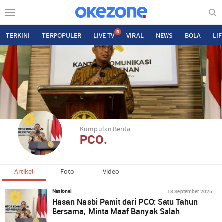
N
TERKINI
TERPOPULER
LIVE TV
VIRAL
NEWS
BOLA
LI
Kumpulan Berita
PCO.
Artikel
Foto
Video
18 September 2025
Nasional
Hasan Nasbi Pamit dari PCO: Satu Tahun
Bersama, Minta Maaf Banyak Salah