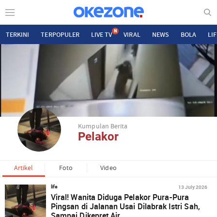
N
TERKINI
TERPOPULER
LIVE TV
VIRAL
NEWS
BOLA
LI
Kumpulan Berita
Pelakor
Artikel
Foto
Video
13 July 2026
life
Viral! Wanita Diduga Pelakor Pura-Pura
Pingsan di Jalanan Usai Dilabrak Istri Sah,
Sampai Dikepret Air