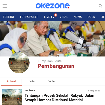
N
TERKINI
TERPOPULER
LIVE TV
VIRAL
NEWS
BOLA
LI
Kumpulan Berita
Pembangunan
Artikel
Foto
Video
8 May 2026
Hot Issue
Tantangan Proyek Sekolah Rakyat, Jalan
Sempit Hambat Distribusi Material