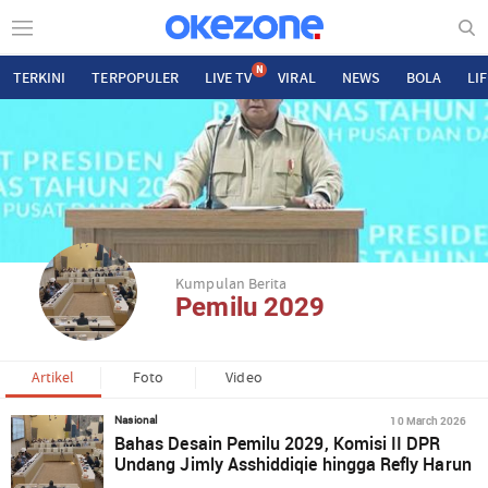
N
TERKINI
TERPOPULER
LIVE TV
VIRAL
NEWS
BOLA
LI
Kumpulan Berita
Pemilu 2029
Artikel
Foto
Video
10 March 2026
Nasional
Bahas Desain Pemilu 2029, Komisi II DPR
Undang Jimly Asshiddiqie hingga Refly Harun