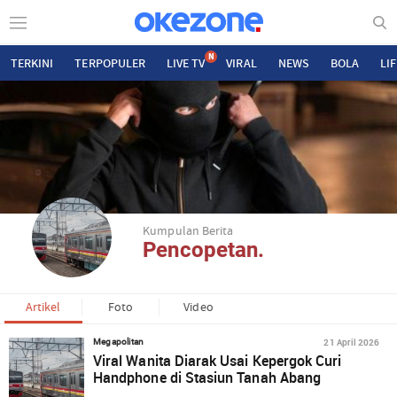
N
TERKINI
TERPOPULER
LIVE TV
VIRAL
NEWS
BOLA
LI
Kumpulan Berita
Pencopetan.
Artikel
Foto
Video
21 April 2026
Megapolitan
Viral Wanita Diarak Usai Kepergok Curi
Handphone di Stasiun Tanah Abang