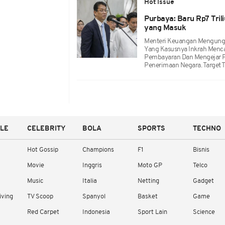
Hot Issue
Purbaya: Baru Rp7 Tril
yang Masuk
Menteri Keuangan Mengung
Yang Kasusnya Inkrah Menca
Pembayaran Dan Mengejar 
Penerimaan Negara. Target 
YLE
CELEBRITY
BOLA
SPORTS
TECHNO
Hot Gossip
Champions
F1
Bisnis
Movie
Inggris
Moto GP
Telco
Music
Italia
Netting
Gadget
iving
TV Scoop
Spanyol
Basket
Game
Red Carpet
Indonesia
Sport Lain
Science