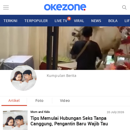
N
TERKINI
TERPOPULER
LIVE TV
VIRAL
NEWS
BOLA
LI
Kumpulan Berita
Artikel
Foto
Video
20 July 2026
Mom and Kids
Tips Memulai Hubungan Seks Tanpa
Canggung, Pengantin Baru Wajib Tau