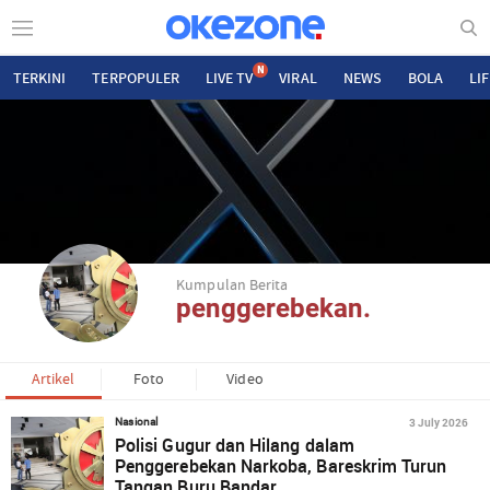
N
TERKINI
TERPOPULER
LIVE TV
VIRAL
NEWS
BOLA
LI
Kumpulan Berita
penggerebekan.
Artikel
Foto
Video
3 July 2026
Nasional
Polisi Gugur dan Hilang dalam
Penggerebekan Narkoba, Bareskrim Turun
Tangan Buru Bandar