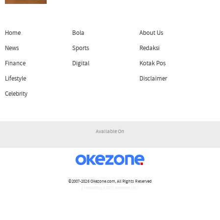
Home
Bola
About Us
News
Sports
Redaksi
Finance
Digital
Kotak Pos
Lifestyle
Disclaimer
Celebrity
Available On
©2007-2026
Okezone.com
, All Rights Reserved
/ rendering 3.1072 seconds [15]