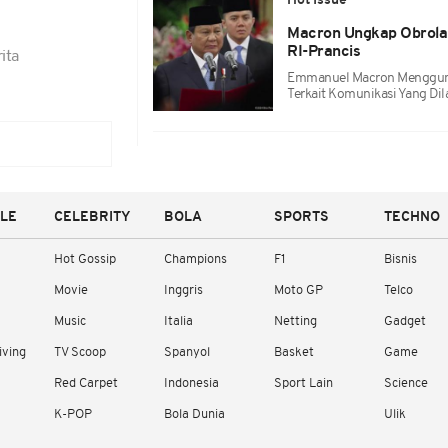
Hot Issue
Macron Ungkap Obrola
RI-Prancis
ita
Emmanuel Macron Menggung
Terkait Komunikasi Yang Di
YLE
CELEBRITY
BOLA
SPORTS
TECHNO
Hot Gossip
Champions
F1
Bisnis
Movie
Inggris
Moto GP
Telco
Music
Italia
Netting
Gadget
iving
TV Scoop
Spanyol
Basket
Game
Red Carpet
Indonesia
Sport Lain
Science
K-POP
Bola Dunia
Ulik