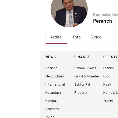
Kumpulan Ber
Perancis
Artikel
Foto
Video
NEWS
FINANCE
LIFEST
Nasional
Saham & Valas
Fashion
Megapolitan
Fiskal & Moneter
Food
International
Sektor Riil
Health
Nusantara
Property
Home & L
Kampus
Travel
Otomotif
Tokoh