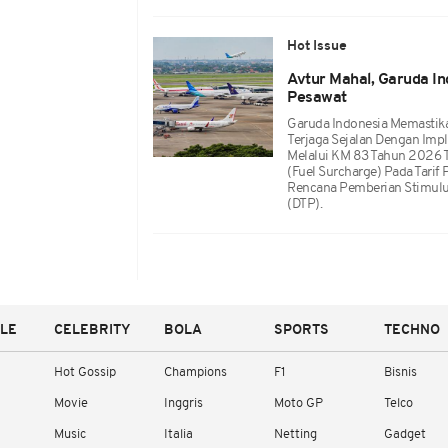
Hot Issue
Avtur Mahal, Garuda I
Pesawat
Garuda Indonesia Memastik
Terjaga Sejalan Dengan Im
Melalui KM 83 Tahun 2026 
(fuel Surcharge) Pada Tari
Rencana Pemberian Stimulu
(DTP).
YLE
CELEBRITY
BOLA
SPORTS
TECHNO
Hot Gossip
Champions
F1
Bisnis
Movie
Inggris
Moto GP
Telco
Music
Italia
Netting
Gadget