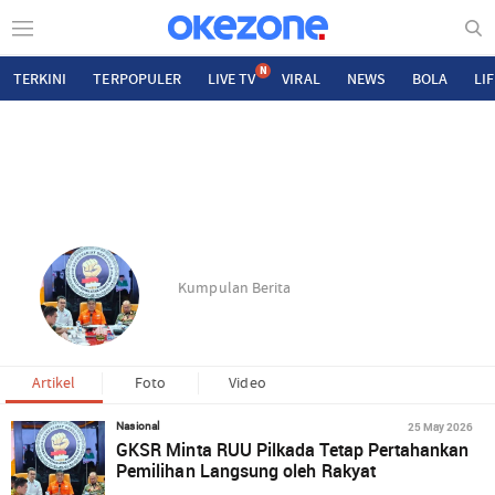
N
TERKINI
TERPOPULER
LIVE TV
VIRAL
NEWS
BOLA
LI
Kumpulan Berita
Artikel
Foto
Video
25 May 2026
Nasional
GKSR Minta RUU Pilkada Tetap Pertahankan
Pemilihan Langsung oleh Rakyat