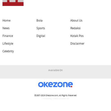
Home
Bola
About Us
News
Sports
Redaksi
Finance
Digital
Kotak Pos
Lifestyle
Disclaimer
Celebrity
Available On
©2007-2026
Okezone.com
, All Rights Reserved
/ rendering 3.0630 seconds [6]