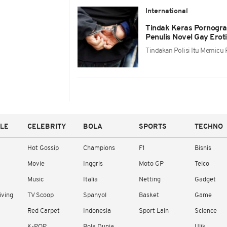
International
Tindak Keras Pornograf
Penulis Novel Gay Erot
Tindakan Polisi Itu Memicu 
YLE
CELEBRITY
BOLA
SPORTS
TECHNO
Hot Gossip
Champions
F1
Bisnis
Movie
Inggris
Moto GP
Telco
Music
Italia
Netting
Gadget
iving
TV Scoop
Spanyol
Basket
Game
Red Carpet
Indonesia
Sport Lain
Science
K-POP
Bola Dunia
Ulik