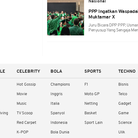
Nasional
PPP Ingatkan Waspadai
Muktamar X
Juru Bicara DPP PPP, Usma
Penyusup Yang Sengaja Mem
YLE
CELEBRITY
BOLA
SPORTS
TECHNO
Hot Gossip
Champions
F1
Bisnis
Movie
Inggris
Moto GP
Telco
Music
Italia
Netting
Gadget
iving
TV Scoop
Spanyol
Basket
Game
Red Carpet
Indonesia
Sport Lain
Science
K-POP
Bola Dunia
Ulik