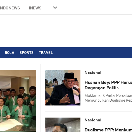
INDONEWS
INEWS
BOLA
SPORTS
TRAVEL
Nasional
Husnan Bey: PPP Harus
Dagangan Politik
Muktamar X Partai Persatua
Memunculkan Dualisme Ke
Nasional
Dualisme PPP: Menkum