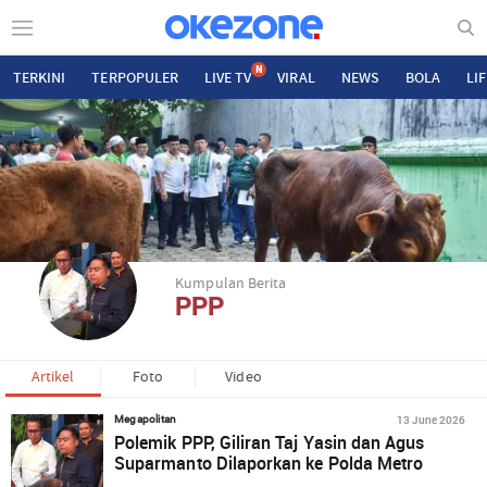
N
TERKINI
TERPOPULER
LIVE TV
VIRAL
NEWS
BOLA
LI
Kumpulan Berita
PPP
Artikel
Foto
Video
13 June 2026
Megapolitan
Polemik PPP, Giliran Taj Yasin dan Agus
Suparmanto Dilaporkan ke Polda Metro