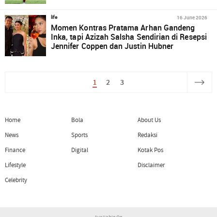
16 June 2026
life
Momen Kontras Pratama Arhan Gandeng
Inka, tapi Azizah Salsha Sendirian di Resepsi
Jennifer Coppen dan Justin Hubner
1
2
3
Home
Bola
About Us
News
Sports
Redaksi
Finance
Digital
Kotak Pos
Lifestyle
Disclaimer
Celebrity