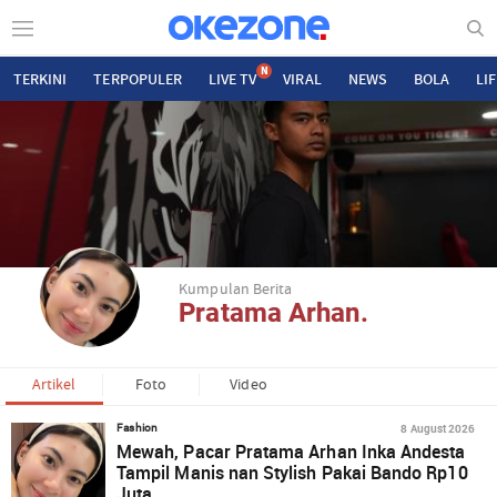
N
TERKINI
TERPOPULER
LIVE TV
VIRAL
NEWS
BOLA
LI
Kumpulan Berita
Pratama Arhan.
Artikel
Foto
Video
8 August 2026
Fashion
Mewah, Pacar Pratama Arhan Inka Andesta
Tampil Manis nan Stylish Pakai Bando Rp10
Juta