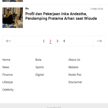
2 May 2026
life
Profil dan Pekerjaan Inka Andestha,
Pendamping Pratama Arhan saat Wisuda
1
2
3
4
Home
Bola
About Us
News
Sports
Redaksi
Finance
Digital
Kotak Pos
Lifestyle
Disclaimer
Celebrity