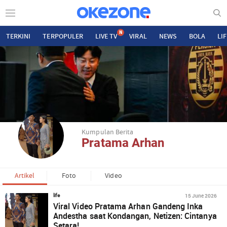
N
TERKINI
TERPOPULER
LIVE TV
VIRAL
NEWS
BOLA
LI
Kumpulan Berita
Pratama Arhan
Artikel
Foto
Video
15 June 2026
life
Viral Video Pratama Arhan Gandeng Inka
Andestha saat Kondangan, Netizen: Cintanya
Setara!