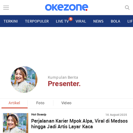
N
TERKINI
TERPOPULER
LIVE TV
VIRAL
NEWS
BOLA
LI
Kumpulan Berita
Presenter.
Artikel
Foto
Video
16 August 2025
Hot Gossip
Perjalanan Karier Mpok Alpa, Viral di Medsos
hingga Jadi Artis Layar Kaca