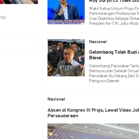
Roy Suryo Cs Tidak Dita
Wakil Ketua Umum Projo Fre
Pertimbangan Profesional T
ita
Usai Diperiksa Sebagai Ters
Presiden Ke-7 RI, Joko Wido
Nasional
Gelombang Tolak Budi A
Biasa
Gelombang Penolakan Terhad
Bermunculan Setelah Sinyal 
Penolakan Itu Datang Dari S
Pengurus Daerah.
Nasional
Absen di Kongres III Projo, Lewat Video 
Persaudaraan