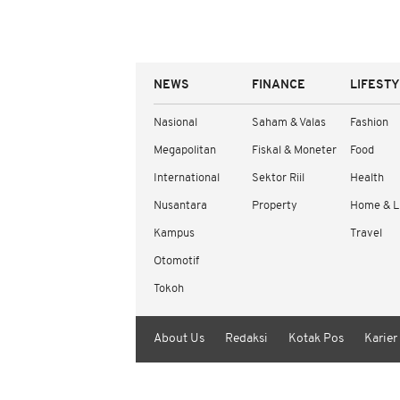
NEWS
FINANCE
LIFEST
Nasional
Saham & Valas
Fashion
Megapolitan
Fiskal & Moneter
Food
International
Sektor Riil
Health
Nusantara
Property
Home & L
Kampus
Travel
Otomotif
Tokoh
About Us
Redaksi
Kotak Pos
Karier