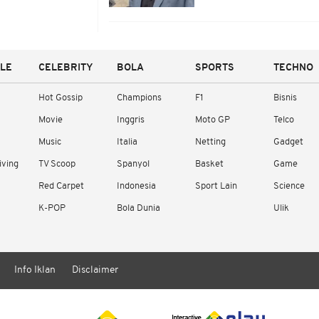
YLE
CELEBRITY
BOLA
SPORTS
TECHNO
Hot Gossip
Champions
F1
Bisnis
Movie
Inggris
Moto GP
Telco
Music
Italia
Netting
Gadget
iving
TV Scoop
Spanyol
Basket
Game
Red Carpet
Indonesia
Sport Lain
Science
K-POP
Bola Dunia
Ulik
Info Iklan
Disclaimer