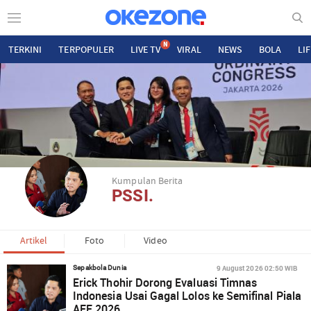
N
TERKINI
TERPOPULER
LIVE TV
VIRAL
NEWS
BOLA
LI
Kumpulan Berita
PSSI.
Artikel
Foto
Video
9 August 2026 02:50 WIB
Sepakbola Dunia
Erick Thohir Dorong Evaluasi Timnas
Indonesia Usai Gagal Lolos ke Semifinal Piala
AFF 2026