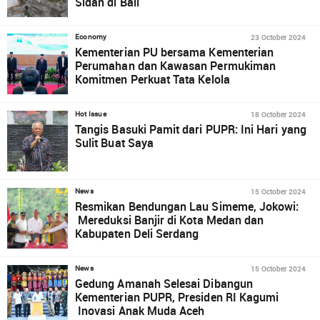
Sidan di Bali
23 October 2024
Economy
Kementerian PU bersama Kementerian
Perumahan dan Kawasan Permukiman
Komitmen Perkuat Tata Kelola
18 October 2024
Hot Issue
Tangis Basuki Pamit dari PUPR: Ini Hari yang
Sulit Buat Saya
15 October 2024
News
Resmikan Bendungan Lau Simeme, Jokowi:
Mereduksi Banjir di Kota Medan dan
Kabupaten Deli Serdang
15 October 2024
News
Gedung Amanah Selesai Dibangun
Kementerian PUPR, Presiden RI Kagumi
Inovasi Anak Muda Aceh