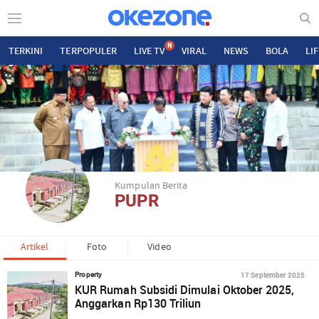
N
TERKINI
TERPOPULER
LIVE TV
VIRAL
NEWS
BOLA
LI
Kumpulan Berita
PUPR
Artikel
Foto
Video
17 September 2025
Property
KUR Rumah Subsidi Dimulai Oktober 2025,
Anggarkan Rp130 Triliun