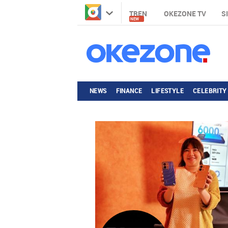
TREN
OKEZONE TV
S
NEW
NEWS
FINANCE
LIFESTYLE
CELEBRITY