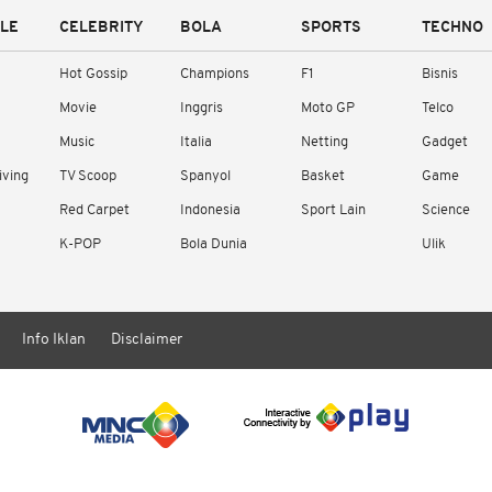
YLE
CELEBRITY
BOLA
SPORTS
TECHNO
Hot Gossip
Champions
F1
Bisnis
Movie
Inggris
Moto GP
Telco
Music
Italia
Netting
Gadget
iving
TV Scoop
Spanyol
Basket
Game
Red Carpet
Indonesia
Sport Lain
Science
K-POP
Bola Dunia
Ulik
Info Iklan
Disclaimer
/ rendering in 1.1378 seconds [16]