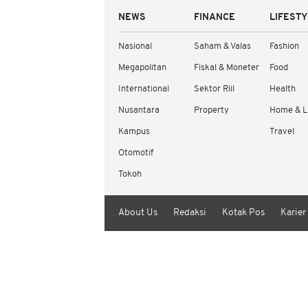
NEWS
FINANCE
LIFEST
Nasional
Saham & Valas
Fashion
Megapolitan
Fiskal & Moneter
Food
International
Sektor Riil
Health
Nusantara
Property
Home & L
Kampus
Travel
Otomotif
Tokoh
About Us
Redaksi
Kotak Pos
Karier