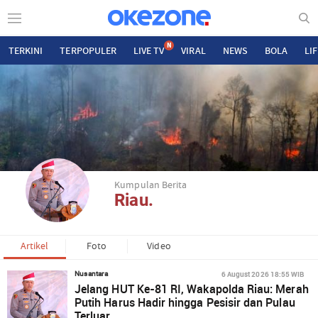
N
TERKINI
TERPOPULER
LIVE TV
VIRAL
NEWS
BOLA
LI
Kumpulan Berita
Riau.
Artikel
Foto
Video
6 August 2026 18:55 WIB
Nusantara
Jelang HUT Ke-81 RI, Wakapolda Riau: Merah
Putih Harus Hadir hingga Pesisir dan Pulau
Terluar