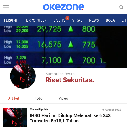
N
TERKINI
TERPOPULER
LIVE TV
VIRAL
NEWS
BOLA
LI
Kumpulan Berita
Riset Sekuritas.
Artikel
Foto
Video
6 August 2026
Market Update
IHSG Hari Ini Ditutup Melemah ke 6.343,
Transaksi Rp18,1 Triliun