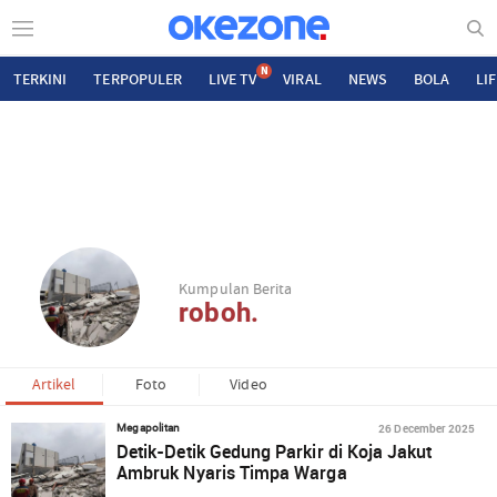
N
TERKINI
TERPOPULER
LIVE TV
VIRAL
NEWS
BOLA
LI
Kumpulan Berita
roboh.
Artikel
Foto
Video
26 December 2025
Megapolitan
Detik-Detik Gedung Parkir di Koja Jakut
Ambruk Nyaris Timpa Warga