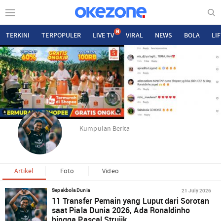
N
TERKINI
TERPOPULER
LIVE TV
VIRAL
NEWS
BOLA
LI
Kumpulan Berita
Artikel
Foto
Video
21 July 2026
Sepakbola Dunia
11 Transfer Pemain yang Luput dari Sorotan
saat Piala Dunia 2026, Ada Ronaldinho
hingga Pascal Struijk