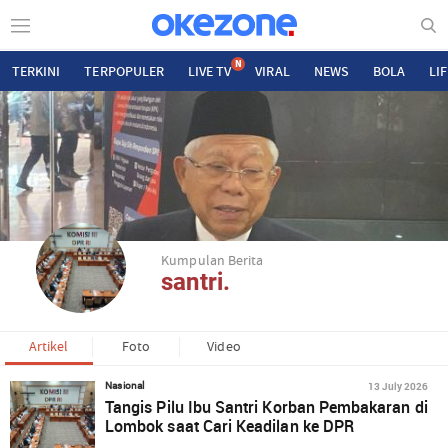
N
TERKINI
TERPOPULER
LIVE TV
VIRAL
NEWS
BOLA
LI
Kumpulan Berita
santri.
Artikel
Foto
Video
13 July 2026
Nasional
Tangis Pilu Ibu Santri Korban Pembakaran di
Lombok saat Cari Keadilan ke DPR