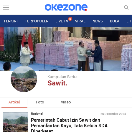
N
TERKINI
TERPOPULER
LIVE TV
VIRAL
NEWS
BOLA
LI
Kumpulan Berita
Sawit.
Artikel
Foto
Video
26 December 2025
Nasional
Pemerintah Cabut Izin Sawit dan
Pemanfaatan Kayu, Tata Kelola SDA
Diperketat