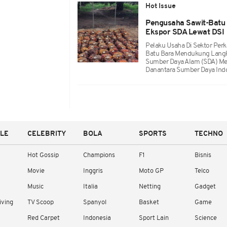
Hot Issue
Pengusaha Sawit-Batu 
Ekspor SDA Lewat DSI
Pelaku Usaha Di Sektor Pe
Batu Bara Mendukung Langk
Sumber Daya Alam (SDA) Me
Danantara Sumber Daya Indo
YLE
CELEBRITY
BOLA
SPORTS
TECHNO
Hot Gossip
Champions
F1
Bisnis
Movie
Inggris
Moto GP
Telco
Music
Italia
Netting
Gadget
iving
TV Scoop
Spanyol
Basket
Game
Red Carpet
Indonesia
Sport Lain
Science