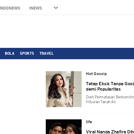
INDONEWS
INEWS
BOLA
SPORTS
TRAVEL
Hot Gossip
Tetap Eksis Tanpa Gos
demi Popularitas
Diah Permatasari Berkomitm
Hiburan Tanah Air.
life
Viral Nanda Zhafira Di