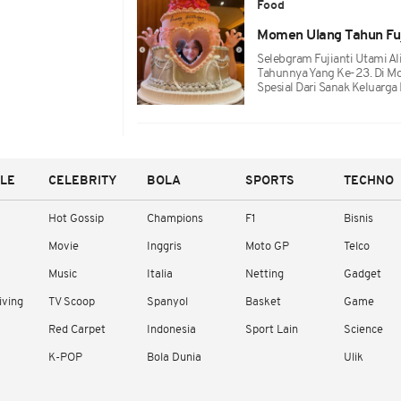
Food
Momen Ulang Tahun Fuj
Selebgram Fujianti Utami Al
Tahunnya Yang Ke-23. Di Mo
Spesial Dari Sanak Keluarga
YLE
CELEBRITY
BOLA
SPORTS
TECHNO
Hot Gossip
Champions
F1
Bisnis
Movie
Inggris
Moto GP
Telco
Music
Italia
Netting
Gadget
iving
TV Scoop
Spanyol
Basket
Game
Red Carpet
Indonesia
Sport Lain
Science
K-POP
Bola Dunia
Ulik