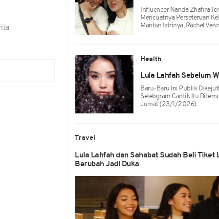
Influencer Nanda Zhafira T
Mencuatnya Perseteruan Kek
Mantan Istrinya, Rachel Venn
ita
Health
Lula Lahfah Sebelum Wa
Baru-Baru Ini Publik Dikeju
Selebgram Cantik Itu Dite
Jumat (23/1/2026).
Travel
Lula Lahfah dan Sahabat Sudah Beli Tiket 
Berubah Jadi Duka