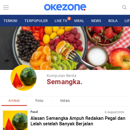
N
TERKINI
TERPOPULER
LIVE TV
VIRAL
NEWS
BOLA
LI
Kumpulan Berita
Semangka.
Artikel
Foto
Video
6 August 2026
Food
Alasan Semangka Ampuh Redakan Pegal dan
Lelah setelah Banyak Berjalan