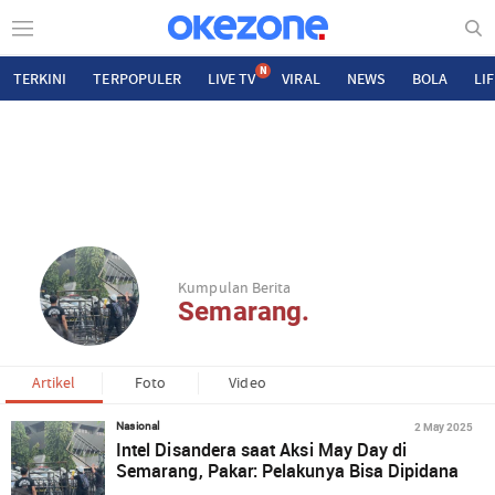
N
TERKINI
TERPOPULER
LIVE TV
VIRAL
NEWS
BOLA
LI
Kumpulan Berita
Semarang.
Artikel
Foto
Video
2 May 2025
Nasional
Intel Disandera saat Aksi May Day di
Semarang, Pakar: Pelakunya Bisa Dipidana