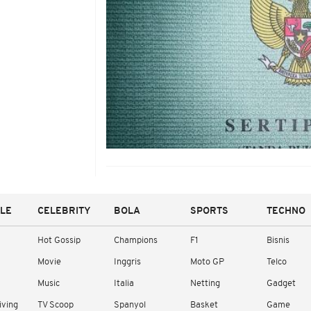
YLE
CELEBRITY
BOLA
SPORTS
TECHNO
Hot Gossip
Champions
F1
Bisnis
Movie
Inggris
Moto GP
Telco
Music
Italia
Netting
Gadget
iving
TV Scoop
Spanyol
Basket
Game