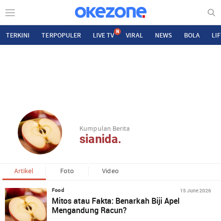
N
TERKINI
TERPOPULER
LIVE TV
VIRAL
NEWS
BOLA
LI
Kumpulan Berita
sianida.
Artikel
Foto
Video
15 June 2026
Food
Mitos atau Fakta: Benarkah Biji Apel
Mengandung Racun?