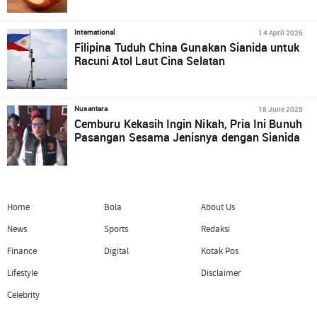
14 April 2026
International
Filipina Tuduh China Gunakan Sianida untuk
Racuni Atol Laut Cina Selatan
18 June 2025
Nusantara
Cemburu Kekasih Ingin Nikah, Pria Ini Bunuh
Pasangan Sesama Jenisnya dengan Sianida
Home
Bola
About Us
News
Sports
Redaksi
Finance
Digital
Kotak Pos
Lifestyle
Disclaimer
Celebrity