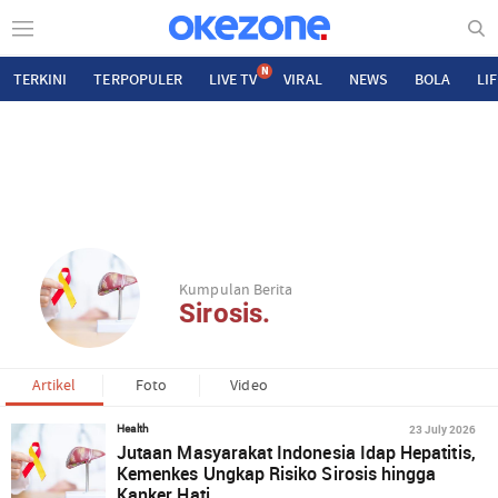
N
TERKINI
TERPOPULER
LIVE TV
VIRAL
NEWS
BOLA
LI
Kumpulan Berita
Sirosis.
Artikel
Foto
Video
23 July 2026
Health
Jutaan Masyarakat Indonesia Idap Hepatitis,
Kemenkes Ungkap Risiko Sirosis hingga
Kanker Hati