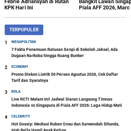
Febrie Adriansyah di Rutan
Bangkit Lawan Singap
KPK Hari Ini
Piala AFF 2026, Marc 
Demi 280 Juta Pendu
Kami
TERPOPULER
1
MEGAPOLITAN
7 Fakta Penemuan Ratusan Senpi di Sekolah Jaksel, Ada
Dugaan Narkoba hingga Ruang Bunker
2
ECONOMY
Promo Diskon Listrik 50 Persen Agustus 2026, Cek Daftar
Tarif dan Syaratnya
3
BOLA
Live RCTI Malam Ini! Jadwal Siaran Langsung Timnas
Indonesia vs Singapura di Piala AFF 2026: Laga Hidup Mati
4
CELEBRITY
Hot Gossip: Mediasi Ruben Onsu dan Sarwendah Ditunda,
Irish Bella Hamil Anak Ketiga