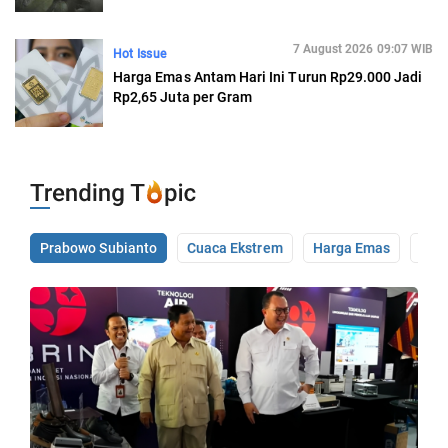
7 August 2026 09:07 WIB
Hot Issue
Harga Emas Antam Hari Ini Turun Rp29.000 Jadi
Rp2,65 Juta per Gram
Prabowo Subianto
Cuaca Ekstrem
Harga Emas
Pale