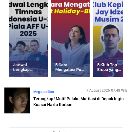
Jadwal
5 Cara
5 Klub Top
Lengkap
Mengatasi Post
Eropa yang
Timnas
Holiday-Blues
Kepincut Jay
Indonesia U-23
usai Libur
Idzes di Musim
Piala AFF U-23
Panjang
Panas 2025
2025
7 August 2026 07:48 WIB
Megapolitan
Terungkap! Motif Pelaku Mutilasi di Depok Ingin
Kuasai Harta Korban