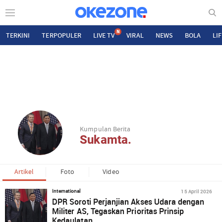
N
TERKINI
TERPOPULER
LIVE TV
VIRAL
NEWS
BOLA
LI
Kumpulan Berita
Sukamta.
Artikel
Foto
Video
15 April 2026
International
DPR Soroti Perjanjian Akses Udara dengan
Militer AS, Tegaskan Prioritas Prinsip
Kedaulatan